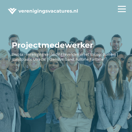
Projectmedewerker
Divosa - vereniging van leidinggevenden in het sociaal domein |
standplaats: Utrecht | dienstverband: Fulltime Parttime