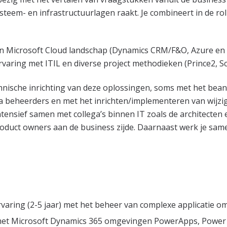
ysteem- en infrastructuurlagen raakt. Je combineert in de ro
een Microsoft Cloud landschap (Dynamics CRM/F&O, Azure en
aring met ITIL en diverse project methodieken (Prince2, Sc
chnische inrichting van deze oplossingen, soms met het be
ega beheerders en met het inrichten/implementeren van wijz
intensief samen met collega’s binnen IT zoals de architecten 
uct owners aan de business zijde. Daarnaast werk je samen
varing (2-5 jaar) met het beheer van complexe applicatie 
 met Microsoft Dynamics 365 omgevingen PowerApps, Power