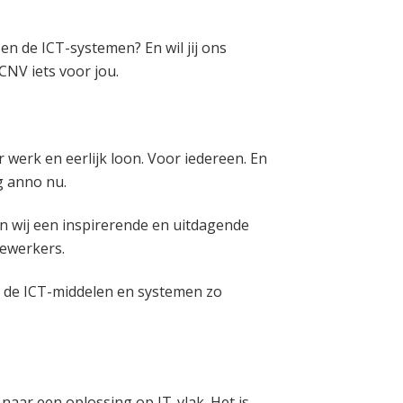
en de ICT-systemen? En wil jij ons
CNV iets voor jou.
werk en eerlijk loon. Voor iedereen. En
g anno nu.
en wij een inspirerende en uitdagende
dewerkers.
om de ICT-middelen en systemen zo
 naar een oplossing op IT-vlak. Het is