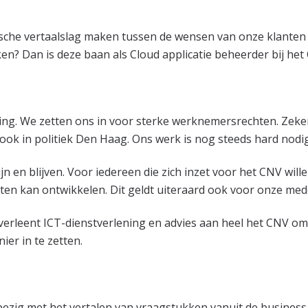
ische vertaalslag maken tussen de wensen van onze klanten 
en? Dan is deze baan als Cloud applicatie beheerder bij het 
ing. We zetten ons in voor sterke werknemersrechten. Zeker 
, ook in politiek Den Haag. Ons werk is nog steeds hard nodi
 en blijven. Voor iedereen die zich inzet voor het CNV will
ten kan ontwikkelen. Dit geldt uiteraard ook voor onze me
g verleent ICT-dienstverlening en advies aan heel het CNV 
ier in te zetten.
e bezig met het vertalen van vraagstukken vanuit de business