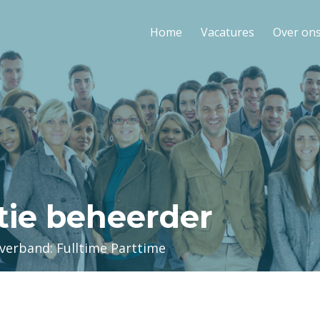
Home
Vacatures
Over on
tie beheerder
tverband: Fulltime Parttime