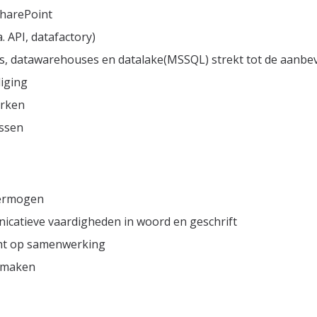
SharePoint
 API, datafactory)
s, datawarehouses en datalake(MSSQL) strekt tot de aanbe
iging
erken
essen
vermogen
icatieve vaardigheden in woord en geschrift
icht op samenwerking
e maken