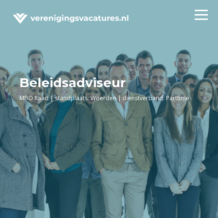
Beleidsadviseur
MBO Raad | standplaats: Woerden | dienstverband: Parttime