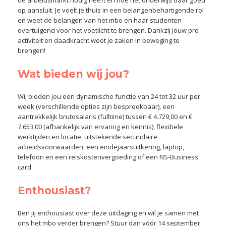
de arbeidsmarkt nodig heeft en hoe het onderwijs daar goed
op aansluit. Je voelt je thuis in een belangenbehartigende rol
en weet de belangen van het mbo en haar studenten
overtuigend voor het voetlicht te brengen. Dankzij jouw pro
activiteit en daadkracht weet je zaken in beweging te
brengen!
Wat bieden wij jou?
Wij bieden jou een dynamische functie van 24 tot 32 uur per
week (verschillende opties zijn bespreekbaar), een
aantrekkelijk brutosalaris (fulltime) tussen € 4.729,00 en €
7.653,00 (afhankelijk van ervaring en kennis), flexibele
werktijden en locatie, uitstekende secundaire
arbeidsvoorwaarden, een eindejaarsuitkering, laptop,
telefoon en een reiskostenvergoeding of een NS-Business
card.
Enthousiast?
Ben jij enthousiast over deze uitdaging en wil je samen met
ons het mbo verder brengen? Stuur dan vóór 14 september