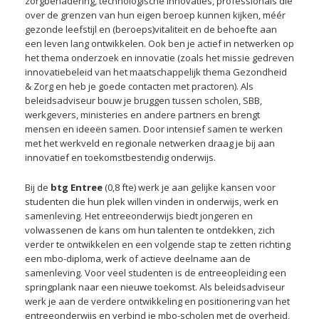
zorgbenadering, technologische innovaties, professionals die
over de grenzen van hun eigen beroep kunnen kijken, méér
gezonde leefstijl en (beroeps)vitaliteit en de behoefte aan
een leven lang ontwikkelen. Ook ben je actief in netwerken op
het thema onderzoek en innovatie (zoals het missie gedreven
innovatiebeleid van het maatschappelijk thema Gezondheid
& Zorg en heb je goede contacten met practoren). Als
beleidsadviseur bouw je bruggen tussen scholen, SBB,
werkgevers, ministeries en andere partners en brengt
mensen en ideeën samen. Door intensief samen te werken
met het werkveld en regionale netwerken draag je bij aan
innovatief en toekomstbestendig onderwijs.
Bij de
btg Entree
(0,8 fte) werk je aan gelijke kansen voor
studenten die hun plek willen vinden in onderwijs, werk en
samenleving. Het entreeonderwijs biedt jongeren en
volwassenen de kans om hun talenten te ontdekken, zich
verder te ontwikkelen en een volgende stap te zetten richting
een mbo-diploma, werk of actieve deelname aan de
samenleving. Voor veel studenten is de entreeopleiding een
springplank naar een nieuwe toekomst. Als beleidsadviseur
werk je aan de verdere ontwikkeling en positionering van het
entreeonderwijs en verbind je mbo-scholen met de overheid,