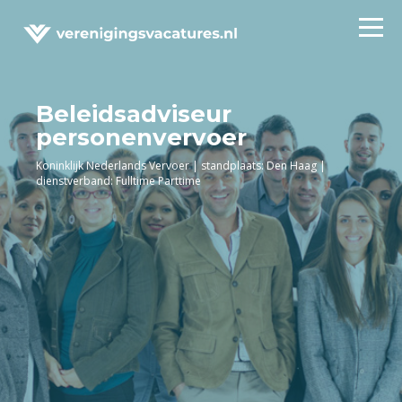
Beleidsadviseur
personenvervoer
Koninklijk Nederlands Vervoer | standplaats: Den Haag |
dienstverband: Fulltime Parttime