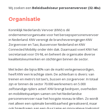
Wij zoeken een
Beleidsadviseur personenvervoer (32-40u)
Organisatie
Koninklijk Nederlands Vervoer (KNV) is dé
ondernemersorganisatie voor het beroepspersonenvervoer
in Nederland. KNV verenigt de brancheverenigingen KNV
Zorgvervoer en Taxi, Busvervoer Nederland en KNV
Connected Mobility onder één dak. Daarnaast voert KNV het
secretariaat voor OV-NL en beheert de organisatie diverse
kwaliteitskeurmerken en stichtingen binnen de sector.
Met leden die bijna 80% van de markt vertegenwoordigen,
heeft KNV een krachtige stem. De achterban is divers: van
treinen en metro’s tot taxi’s, bussen en zorgvervoer. In totaal
zijn er binnen de sector 70.000 werknemers en 5.000
zelfstandige rijders actief. KNV brengt bedrijven, overheden
en mobiliteitspartijen samen om het Nederlandse
personenvervoer naar het hoogste niveau te tillen. Zo wordt
niet alleen een optimale bereikbaarheid gerealiseerd, maar
ook bijgedragen aan een duurzame en innovatieve toekomst