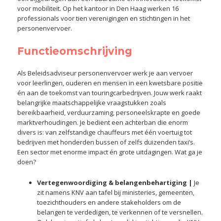
voor mobiliteit. Op het kantoor in Den Haag werken 16
professionals voor tien verenigingen en stichtingen in het
personenvervoer.
Functieomschrijving
Als Beleidsadviseur personenvervoer werk je aan vervoer
voor leerlingen, ouderen en mensen in een kwetsbare positie
én aan de toekomst van touringcarbedrijven. Jouw werk raakt
belangrijke maatschappelijke vraagstukken zoals
bereikbaarheid, verduurzaming, personeelskrapte en goede
marktverhoudingen. Je bedient een achterban die enorm
divers is: van zelfstandige chauffeurs met één voertuig tot
bedrijven met honderden bussen of zelfs duizenden taxi’s.
Een sector met enorme impact én grote uitdagingen. Wat ga je
doen?
Vertegenwoordiging & belangenbehartiging |
Je
zit namens KNV aan tafel bij ministeries, gemeenten,
toezichthouders en andere stakeholders om de
belangen te verdedigen, te verkennen of te versnellen.