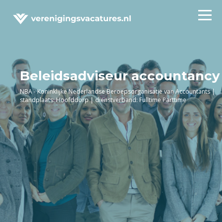
Beleidsadviseur accountancy
NBA - Koninklijke Nederlandse Beroepsorganisatie van Accountants |
standplaats: Hoofddorp | dienstverband: Fulltime Parttime