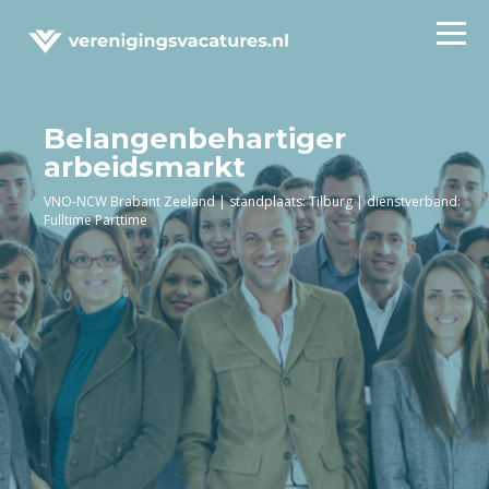
Belangenbehartiger
arbeidsmarkt
VNO-NCW Brabant Zeeland | standplaats: Tilburg | dienstverband:
Fulltime Parttime