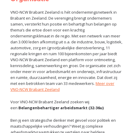
VNO-NCW Brabant Zeeland is hét ondernemingsnetwerk in
Brabant en Zeeland. De vereniging brengt ondernemers
samen, versterkt hun positie en behartigt hun belangen op
thema’s die ertoe doen voor een krachtig
ondernemingsklimaat in de regio. Met een netwerk van meer
dan 3.000 leden afkomstig uit o.a. de industrie, bouw, logistiek,
automotive, zorg en (groot)zakelijke dienstverlening, 11
regionale kringen en ruim 100 bijeenkomsten per jaar biedt
VNO-NCW Brabant Zeeland een platform voor ontmoeting,
kennisdeling, samenwerking en groei. De organisatie zet zich
onder meer in voor arbeidsmarkt en onderwijs, infrastructuur
en ruimte, duurzaamheid, energie en innovatie. Dat doet zij
met een betrokken team van 33 medewerkers.
Meer over
VNO-NCW Brabant Zeeland
Voor VNO-NCW Brabant Zeeland zoeken wij
een
Belangenbehartiger arbeidsmarkt (32-36u)
Ben jij een strategische denker met gevoel voor politiek en
maatschappelijke verhoudingen? Weet jij complexe
arbeidsmarktvraagstukken te vertalen naar heldere