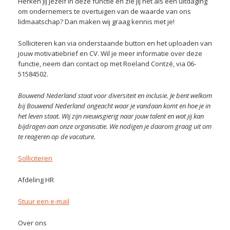
Herken jij jezelf in deze functie en zie jij het als een uitdaging
om ondernemers te overtuigen van de waarde van ons
lidmaatschap? Dan maken wij graag kennis met je!
Solliciteren kan via onderstaande button en het uploaden van
jouw motivatiebrief en CV. Wil je meer informatie over deze
functie, neem dan contact op met Roeland Contzé, via 06-
51584502.
Bouwend Nederland staat voor diversiteit en inclusie. Je bent welkom
bij Bouwend Nederland ongeacht waar je vandaan komt en hoe je in
het leven staat. Wij zijn nieuwsgierig naar jouw talent en wat jij kan
bijdragen aan onze organisatie. We nodigen je daarom graag uit om
te reageren op de vacature.
Solliciteren
Afdeling HR
Stuur een e-mail
Over ons